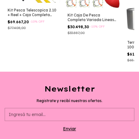
Kit Pesca Telescopica 2.10
+ Reel + Caja Completa
Kit Caja De Pesca
Rio Lineas
Completa Variada Lineas
$69.667,20
-
10
%
OFF
Lista Para Pescar!
$30.498,30
-
10
%
OFF
$77.408,00
Anzuelos Perlas Plomadas
$33.887,00
Boya Rotores
Termo
1000m
Obus1
$61.9
$68.81
Newsletter
Registrate y recibí nuestras ofertas.