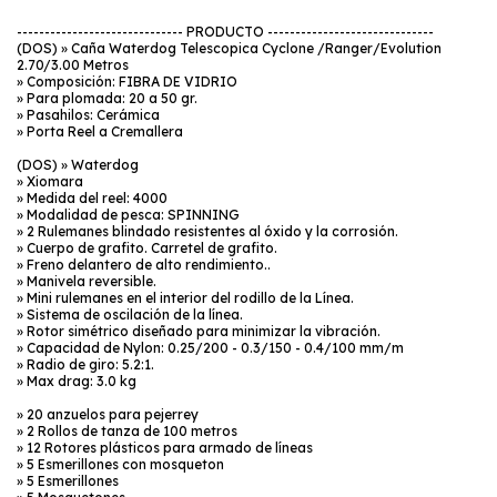
------------------------------ PRODUCTO ------------------------------
(DOS) » Caña Waterdog Telescopica Cyclone /Ranger/Evolution
2.70/3.00 Metros
» Composición: FIBRA DE VIDRIO
» Para plomada: 20 a 50 gr.
» Pasahilos: Cerámica
» Porta Reel a Cremallera
(DOS) » Waterdog
» Xiomara
» Medida del reel: 4000
» Modalidad de pesca: SPINNING
» 2 Rulemanes blindado resistentes al óxido y la corrosión.
» Cuerpo de grafito. Carretel de grafito.
» Freno delantero de alto rendimiento..
» Manivela reversible.
» Mini rulemanes en el interior del rodillo de la Línea.
» Sistema de oscilación de la línea.
» Rotor simétrico diseñado para minimizar la vibración.
» Capacidad de Nylon: 0.25/200 - 0.3/150 - 0.4/100 mm/m
» Radio de giro: 5.2:1.
» Max drag: 3.0 kg
» 20 anzuelos para pejerrey
» 2 Rollos de tanza de 100 metros
» 12 Rotores plásticos para armado de líneas
» 5 Esmerillones con mosqueton
» 5 Esmerillones