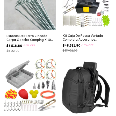
Kit Caja De Pesca Variada
Estacas De Hierro Zincado
Completa Accesorios
Carpa Gazebo Camping X 10
Infaltables
Unidades Plateado
$48.511,80
-
10
%
OFF
$5.518,80
-
10
%
OFF
$53.902,00
$6.132,00