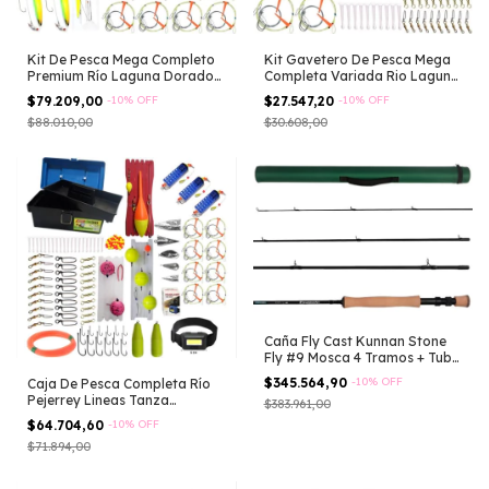
Kit De Pesca Mega Completo
Kit Gavetero De Pesca Mega
Premium Río Laguna Dorado
Completa Variada Rio Laguna
Surubi
Boya
$79.209,00
-
10
%
OFF
$27.547,20
-
10
%
OFF
$88.010,00
$30.608,00
Caña Fly Cast Kunnan Stone
Fly #9 Mosca 4 Tramos + Tubo
Negro
$345.564,90
-
10
%
OFF
Caja De Pesca Completa Río
Pejerrey Lineas Tanza
$383.961,00
Linterna
$64.704,60
-
10
%
OFF
$71.894,00