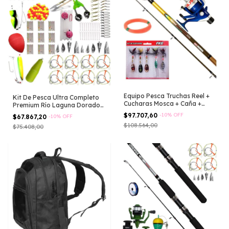
Equipo Pesca Truchas Reel +
Kit De Pesca Ultra Completo
Cucharas Mosca + Caña +
Premium Río Laguna Dorado
Tanza
Surubi
$97.707,60
-
10
%
OFF
$67.867,20
-
10
%
OFF
$108.564,00
$75.408,00