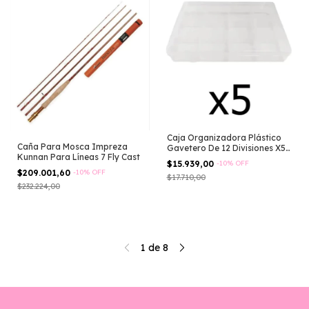
Caja Organizadora Plástico
Caña Para Mosca Impreza
Gavetero De 12 Divisiones X5
Kunnan Para Líneas 7 Fly Cast
Unid Transparente
$15.939,00
-
10
%
OFF
$209.001,60
-
10
%
OFF
$17.710,00
$232.224,00
1
de
8