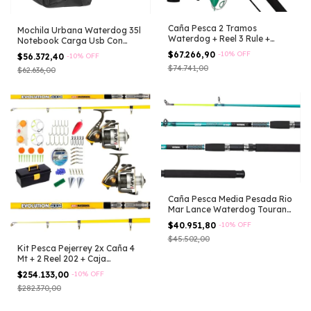
Caña Pesca 2 Tramos
Mochila Urbana Waterdog 35l
Waterdog + Reel 3 Rule +
Notebook Carga Usb Con
Lineas Plomadas Negro
Manija Negro Liso
$67.266,90
-
10
%
OFF
$56.372,40
-
10
%
OFF
$74.741,00
$62.636,00
Caña Pesca Media Pesada Rio
Mar Lance Waterdog Touran
1.80 M Celeste
$40.951,80
-
10
%
OFF
$45.502,00
Kit Pesca Pejerrey 2x Caña 4
Mt + 2 Reel 202 + Caja
Completa
$254.133,00
-
10
%
OFF
$282.370,00