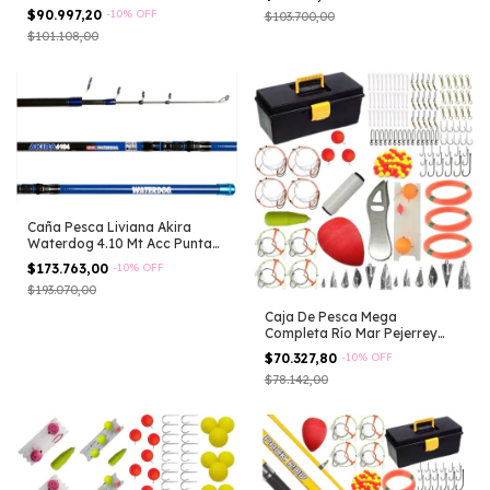
$90.997,20
-
10
%
OFF
$103.700,00
$101.108,00
Caña Pesca Liviana Akira
Waterdog 4.10 Mt Acc Punta
Peje
$173.763,00
-
10
%
OFF
$193.070,00
Caja De Pesca Mega
Completa Río Mar Pejerrey
Lineas Tanza Anzuelos
$70.327,80
-
10
%
OFF
Plomadas Boyas Descamador
$78.142,00
Hilo Elastico Mosquetones