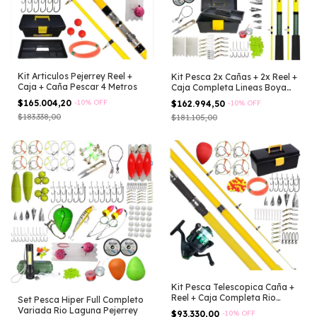
Kit Articulos Pejerrey Reel +
Kit Pesca 2x Cañas + 2x Reel +
Caja + Caña Pescar 4 Metros
Caja Completa Lineas Boya
Anz
$165.004,20
-
10
%
OFF
$162.994,50
-
10
%
OFF
$183.338,00
$181.105,00
Kit Pesca Telescopica Caña +
Reel + Caja Completa Rio
Set Pesca Hiper Full Completo
Lineas
Variada Rio Laguna Pejerrey
$93.330,00
-
10
%
OFF