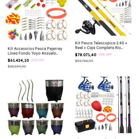
Kit Pesca Telescopica 2.40 +
Reel + Caja Completa Rio
Kit Accesorios Pesca Pejerrey
Laguna
Linea Fondo Yoyo Anzuelo
$78.071,40
-
10
%
OFF
Tanza
$61.424,10
-
10
%
OFF
$86.746,00
$68.249,00