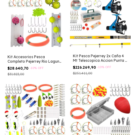
Kit Pesca Pejerrey 2x Caña 4
Kit Accesorios Pesca
Mt Telescopica Accion Punta +
Completo Pejerrey Rio Laguna
2x Reel + 1x Caja Completa
Boyas
$226.269,90
-
10
%
OFF
$28.640,70
-
10
%
OFF
Llena De Accesorios
$251.411,00
$31.823,00