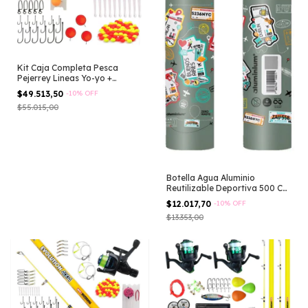
Kit Caja Completa Pesca
Pejerrey Lineas Yo-yo +
Articulos
$49.513,50
-
10
%
OFF
$55.015,00
Botella Agua Aluminio
Reutilizable Deportiva 500 Cc
Bpa Free
$12.017,70
-
10
%
OFF
$13.353,00