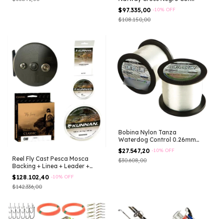
Hidratación Y Bastones Negro
$97.335,00
-
10
%
OFF
- M/l Liso
$108.150,00
Bobina Nylon Tanza
Waterdog Control 0.26mm
4,5kg 1900 Metros
$27.547,20
-
10
%
OFF
Reel Fly Cast Pesca Mosca
$30.608,00
Backing + Linea + Leader +
Tippet Hundimiento Numero 6
$128.102,40
-
10
%
OFF
Reel 5/6
$142.336,00