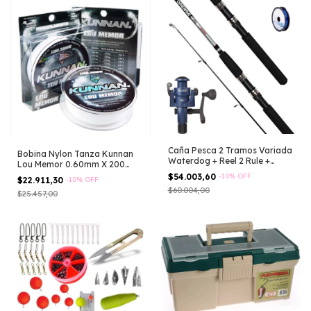
Caña Pesca 2 Tramos Variada
Bobina Nylon Tanza Kunnan
Waterdog + Reel 2 Rule +
Lou Memor 0.60mm X 200
Tanza Negro
Metros
$54.003,60
-
10
%
OFF
$22.911,30
-
10
%
OFF
$60.004,00
$25.457,00