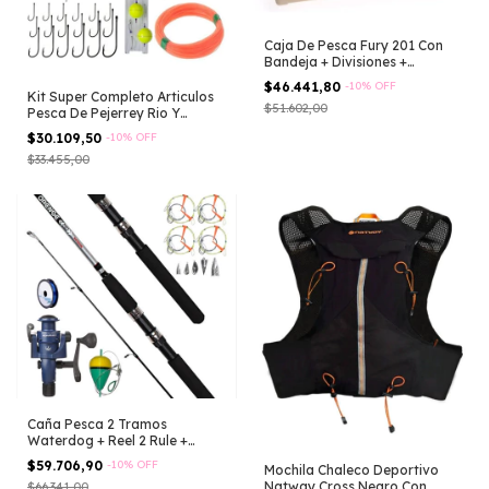
Caja De Pesca Fury 201 Con
Bandeja + Divisiones +
Gavetero
$46.441,80
-
10
%
OFF
Kit Super Completo Articulos
$51.602,00
Pesca De Pejerrey Rio Y
Laguna Tijerita Pomadas
$30.109,50
-
10
%
OFF
Boyas Municion Partida
$33.455,00
Anzuelos Tanza Multicolor
Caña Pesca 2 Tramos
Waterdog + Reel 2 Rule +
Lineas Plomadas Negro
$59.706,90
-
10
%
OFF
Mochila Chaleco Deportivo
Natway Cross Negro Con
$66.341,00