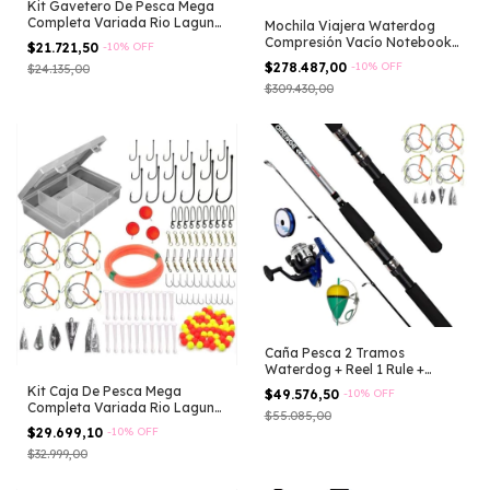
Kit Gavetero De Pesca Mega
Completa Variada Rio Laguna
Mochila Viajera Waterdog
Lago
Compresión Vacío Notebook
$21.721,50
-
10
%
OFF
Carga Usb Negro Liso
$278.487,00
-
10
%
OFF
$24.135,00
$309.430,00
Caña Pesca 2 Tramos
Waterdog + Reel 1 Rule +
Lineas Plomadas Negro
Kit Caja De Pesca Mega
$49.576,50
-
10
%
OFF
Completa Variada Rio Laguna
$55.085,00
Lago Con Lineas Anzuelos
$29.699,10
-
10
%
OFF
Mosquetones Tanza Perlas
$32.999,00
Plomadas