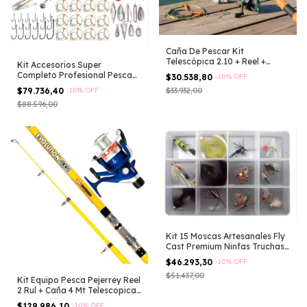
Caña De Pescar Kit
Telescópica 2.10 + Reel +
Kit Accesorios Super
Lineas + Boyon Aleatorio
Completo Profesional Pesca
$30.538,80
-
10
%
OFF
Rio Laguna
$79.736,40
-
10
%
OFF
$33.932,00
$88.596,00
Kit 15 Moscas Artesanales Fly
Cast Premium Ninfas Truchas
Variado
$46.293,30
-
10
%
OFF
$51.437,00
Kit Equipo Pesca Pejerrey Reel
2 Rul + Caña 4 Mt Telescopica
Gris Derecho/izquierdo
$129.986,10
-
10
%
OFF