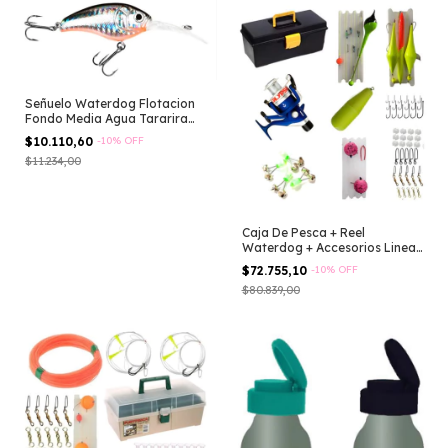
Señuelo Waterdog Flotacion
Fondo Media Agua Tararira
Anz Vmc
$10.110,60
-
10
%
OFF
$11.234,00
Caja De Pesca + Reel
Waterdog + Accesorios Lineas
Boyas +++ Negro
$72.755,10
-
10
%
OFF
$80.839,00