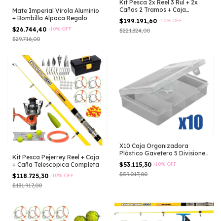
Kit Pesca 2x Reel 3 Rul + 2x
Cañas 2 Tramos + Caja
Mate Imperial Virola Aluminio
Completa Derecho/izquierdo
+ Bombilla Alpaca Regalo
$199.191,60
-
10
%
OFF
$26.744,40
-
10
%
OFF
$221.324,00
$29.716,00
X10 Caja Organizadora
Plástico Gavetero 5 Divisiones
Kit Pesca Pejerrey Reel + Caja
Pesca Transparente
+ Caña Telescopica Completa
$53.115,30
-
10
%
OFF
$59.017,00
$118.725,30
-
10
%
OFF
$131.917,00