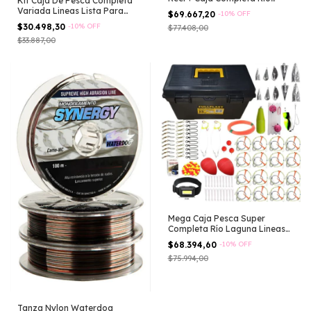
Kit Caja De Pesca Completa
Lineas
Variada Lineas Lista Para
$69.667,20
-
10
%
OFF
Pescar! Anzuelos Perlas
$30.498,30
-
10
%
OFF
$77.408,00
Plomadas Boya Rotores
$33.887,00
Mega Caja Pesca Super
Completa Río Laguna Lineas
Linterna
$68.394,60
-
10
%
OFF
$75.994,00
Tanza Nylon Waterdog