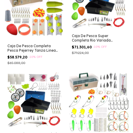
Caja De Pesca Super
Completa Rio Variada
Accesorios + Lineas
Caja De Pesca Completa
$71.301,60
-
10
%
OFF
Pesca Pejerrey Tanza Linea
$79.224,00
Yo-yo
$58.579,20
-
10
%
OFF
$65.088,00