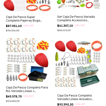
Set Caja De Pesca Variada
Caja De Pesca Super
Completa Accesorios
Completa Pejerrey Boga
Infaltables Negro
Carpa Dorado Tara
$61.307,10
-
10
%
OFF
$87.051,60
-
10
%
OFF
$68.119,00
$96.724,00
Caja De Pesca Completa Para
Rio Variada Lineas +
Accesorios Boya Plomadas
Caja De Pesca Completa
$45.578,70
-
10
%
OFF
Rotores Perlas Mosquetones
Variada Lineas Anzuelos
$50.643,00
Esmerillones
Plomadas P201
$93.390,30
-
10
%
OFF