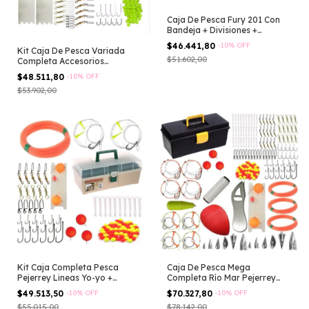
Caja De Pesca Fury 201 Con
Bandeja + Divisiones +
Gavetero
$46.441,80
-
10
%
OFF
Kit Caja De Pesca Variada
$51.602,00
Completa Accesorios
Infaltables
$48.511,80
-
10
%
OFF
$53.902,00
Kit Caja Completa Pesca
Caja De Pesca Mega
Pejerrey Lineas Yo-yo +
Completa Río Mar Pejerrey
Articulos
Lineas Tanza Anzuelos
$49.513,50
-
10
%
OFF
$70.327,80
-
10
%
OFF
Plomadas Boyas Descamador
$55.015,00
$78.142,00
Hilo Elastico Mosquetones