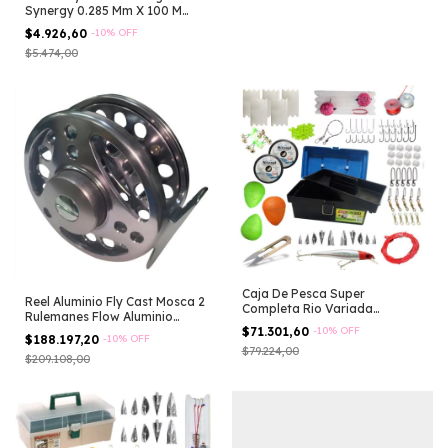
Synergy 0.285 Mm X 100 M
Pesca 6.6 Kg Multicolor
$4.926,60
-
10
%
OFF
$5.474,00
Caja De Pesca Super
Reel Aluminio Fly Cast Mosca 2
Completa Rio Variada
Rulemanes Flow Aluminio
Accesorios + Lineas
$71.301,60
-
10
%
OFF
3/4/5 Plateado
$188.197,20
-
10
%
OFF
Derecho/izquierdo
$79.224,00
$209.108,00