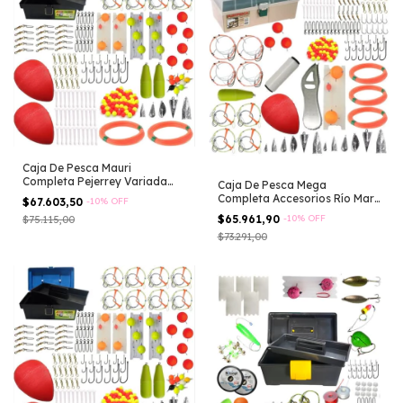
Caja De Pesca Mauri
Completa Pejerrey Variada
Caja De Pesca Mega
Rio Laguna
Completa Accesorios Río Mar
$67.603,50
-
10
%
OFF
Laguna Boya
$65.961,90
-
10
%
OFF
$75.115,00
$73.291,00