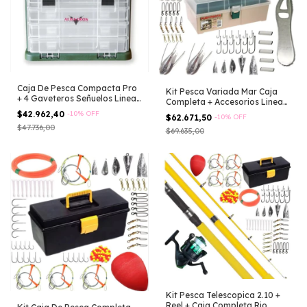
Caja De Pesca Compacta Pro
Kit Pesca Variada Mar Caja
+ 4 Gaveteros Señuelos Lineas
Completa + Accesorios Lineas
Verde Musgo
Anzuelos Plomadas Destrabe
$42.962,40
-
10
%
OFF
$62.671,50
-
10
%
OFF
Rotores Perlas Hilo Elástico
$47.736,00
$69.635,00
Kit Pesca Telescopica 2.10 +
Reel + Caja Completa Rio