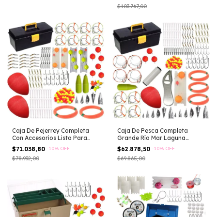
$103.767,00
Caja De Pejerrey Completa
Caja De Pesca Completa
Con Accesorios Lista Para
Grande Río Mar Laguna
Pescar!! Anzuelos Boyas
Pejerrey Corvina Tararira
$71.038,80
-
10
%
OFF
$62.878,50
-
10
%
OFF
Perlas Esmerillones
Dorado Surubi Lineas Tanza
$78.932,00
$69.865,00
Boyas Plomadas