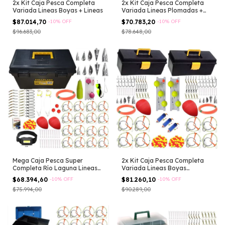
2x Kit Caja Pesca Completa
2x Kit Caja Pesca Completa
Variada Lineas Boyas + Lineas
Variada Lineas Plomadas +
Lineas
$87.014,70
-
10
%
OFF
$70.783,20
-
10
%
OFF
$96.683,00
$78.648,00
Mega Caja Pesca Super
2x Kit Caja Pesca Completa
Completa Río Laguna Lineas
Variada Lineas Boyas
Linterna
Plomadas
$68.394,60
-
10
%
OFF
$81.260,10
-
10
%
OFF
$75.994,00
$90.289,00