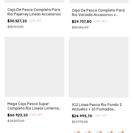
Caja De Pesca Completa Para
Caja De Pesca Completa Para
Rio Pejerrey Lineas Accesorios
Rio Variada Accesorios +
Ranita
$30.527,10
-
10
%
OFF
$29.737,80
-
10
%
OFF
$33.919,00
$33.042,00
Mega Caja Pesca Super
X12 Linea Pesca Rio Fondo 2
Completa Río Lineas Linterna
Anzuelos + 10 Pomadas
+ Lineas
Variada
$66.923,10
-
10
%
OFF
$24.995,70
-
10
%
OFF
$74.359,00
$27.773,00