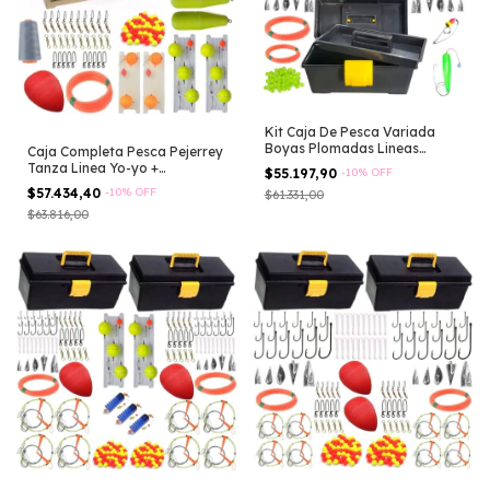
Kit Caja De Pesca Variada
Boyas Plomadas Lineas
Caja Completa Pesca Pejerrey
Anzuelos Negro
Tanza Linea Yo-yo +
$55.197,90
-
10
%
OFF
Accesorios
$57.434,40
-
10
%
OFF
$61.331,00
$63.816,00