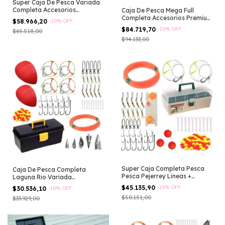
Super Caja De Pesca Variada
Completa Accesorios
Caja De Pesca Mega Full
Infaltables Negro
Completa Accesorios Premium
$58.966,20
-
10
%
OFF
Rio
$84.719,70
-
10
%
OFF
$65.518,00
$94.133,00
Super Caja Completa Pesca
Caja De Pesca Completa
Pesca Pejerrey Lineas +
Laguna Rio Variada
Accesorios
Accesorios Lineas
$45.135,90
-
10
%
OFF
$30.536,10
-
10
%
OFF
$50.151,00
$33.929,00