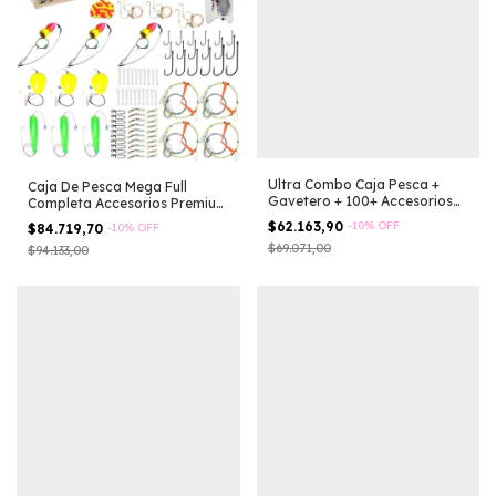
Ultra Combo Caja Pesca +
Caja De Pesca Mega Full
Gavetero + 100+ Accesorios
Completa Accesorios Premium
Rio Lago
Rio
$62.163,90
-
10
%
OFF
$84.719,70
-
10
%
OFF
$69.071,00
$94.133,00