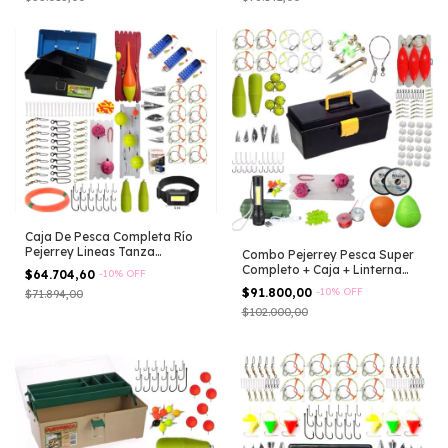
Caja De Pesca Completa Río
Pejerrey Lineas Tanza
Combo Pejerrey Pesca Super
Linterna
Completo + Caja + Linterna
$64.704,60
-
10
%
OFF
Lineas
$91.800,00
-
10
%
OFF
$71.894,00
$102.000,00