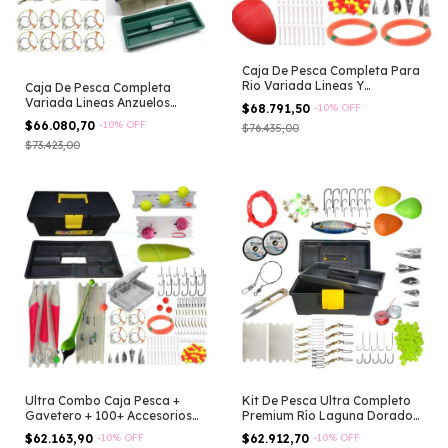
Caja De Pesca Completa Para
Rio Variada Lineas Y
Caja De Pesca Completa
Accesorios! Esmerillones
Variada Lineas Anzuelos
$68.791,50
-
10
%
OFF
Plomadas Tanza
Plomadas Lineas
$66.080,70
-
10
%
OFF
$76.435,00
Mosquetones
Mosquetones Esmerillones
$73.423,00
Perlas Hilo Tanza
Ultra Combo Caja Pesca +
Kit De Pesca Ultra Completo
Gavetero + 100+ Accesorios
Premium Río Laguna Dorado
Rio Lago
Lineas
$62.163,90
-
10
%
OFF
$62.912,70
-
10
%
OFF