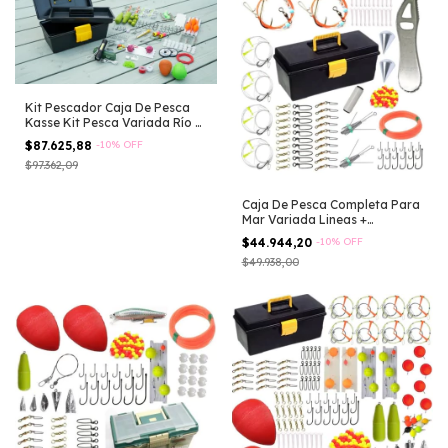
Kit Pescador Caja De Pesca
Kasse Kit Pesca Variada Río Y
Laguna
$87.625,88
-
10
%
OFF
$97.362,09
Caja De Pesca Completa Para
Mar Variada Lineas +
Accesorios!
$44.944,20
-
10
%
OFF
$49.938,00