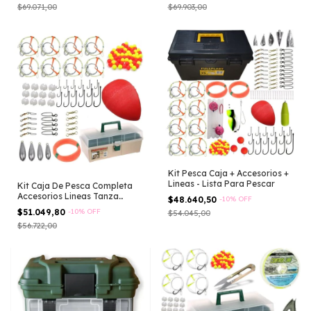
$69.071,00
$69.903,00
Kit Pesca Caja + Accesorios +
Lineas - Lista Para Pescar
Kit Caja De Pesca Completa
Accesorios Lineas Tanza
$48.640,50
-
10
%
OFF
Anzuelos
$51.049,80
-
10
%
OFF
$54.045,00
$56.722,00