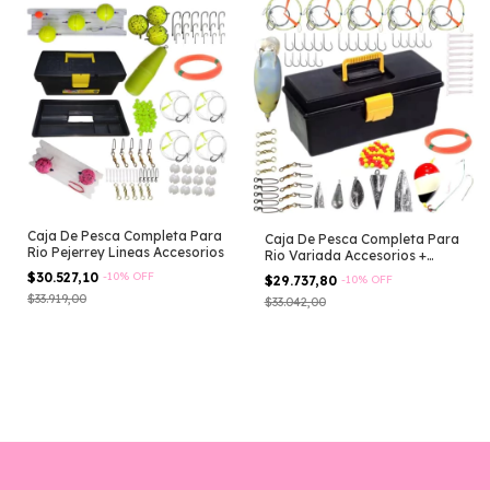
Caja De Pesca Completa Para
Caja De Pesca Completa Para
Rio Pejerrey Lineas Accesorios
Rio Variada Accesorios +
Ranita
$30.527,10
-
10
%
OFF
$29.737,80
-
10
%
OFF
$33.919,00
$33.042,00